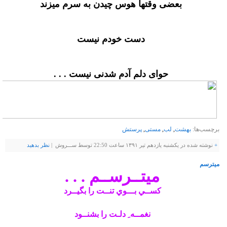
ﺑﻌﻀﯽ ﻭﻗﺘﻬﺎ ﻫﻮﺱ ﭼﯿﺪﻥ ﺑﻪ ﺳﺮﻡ ﻣﯿﺰﻧﺪ
ﺩﺳﺖ ﺧﻮﺩﻡ ﻧﯿﺴﺖ
ﺣﻮﺍﯼ ﺩﻟﻢ ﺁﺩﻡ ﺷﺪﻧﯽ ﻧﯿﺴﺖ . . .
برچسب‌ها:
بهشت
,
لب
,
مستی
,
پرستش
+
نوشته شده در یکشنبه یازدهم تیر ۱۳۹۱ ساعت 22:50 توسط ســـروش |
نظر بدهيد
میترسم
ﻣﻴﺘــﺮﺳــﻢ . . .
ﻛﺴــﻲ ﺑـــﻮﻱ ﺗﻨــﺖ ﺭﺍ ﺑﮕﻴــﺮﺩ
ﻧﻐﻤــﻪ ِ ﺩﻟـﺖ ﺭﺍ ﺑﺸﻨــﻮﺩ