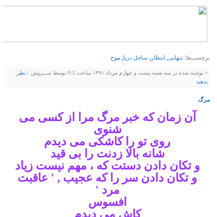
برچسب‌ها:
تنهایی
,
انتظار
,
ساحل دریا
,
موج
+
نوشته شده در سه شنبه بیست و چهارم مرداد ۱۳۹۱ ساعت 0:3 توسط ســـروش |
نظر
بدهيد
مرگ
آن زمان كه خبر مرگ مرا از كسی می
شنوی
روی تو را كاشكی می دیدم
شانه بالا زدنت را بی قید
و تکان دادن دستت که ، مهم نیست زیاد
و تکان دادن سر را که عجیب , ' عاقبت
مرد '
افسوس
کاش می دیدم