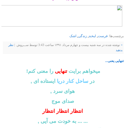
برچسب‌ها:
فرست
,
لبخند
,
زندگی
,
اشک
+
نوشته شده در سه شنبه بیست و چهارم مرداد ۱۳۹۱ ساعت 3:43 توسط ســـروش |
نظر
بدهيد
تنهایی یعنی...
میخواهم برایت
تنهایی
را معنی کنم!
در
ساحل کنار دریا
ایستاده ای ,
هوای سرد ,
صدای موج
انتظار انتظار انتظار
... ... به خودت می آیی ,