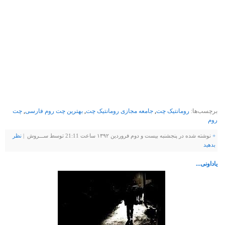
پيش نميومد و يک ديگه مهربون ميموندي...
اما من نميبخشمت بابت اشکايي که ريختم...
بابت شبايي که نخوابيدم...
بابت همه ي بدي هايي که کردي...
اما دلم نمياد...
ميگم که شايد هنوز دل سادم باورش نشده که تنهاش
گذاشتي...
بيخيال فراموشش کن برو عشقم ديني بهم نداري...ازت
گذشتم!
برچسب‌ها:
رومانتیک چت
,
جامعه مجازی رومانتیک چت
,
بهترین چت روم فارسی
,
چت
روم
+
نوشته شده در پنجشنبه بیست و دوم فروردین ۱۳۹۲ ساعت 21:11 توسط ســـروش |
نظر
بدهيد
یاداونی...