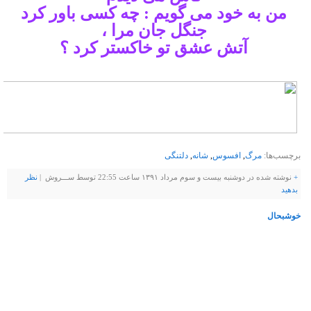
من به خود می گویم : چه کسی باور کرد
جنگل جان مرا ،
آتش عشق تو خاکستر کرد ؟
برچسب‌ها:
مرگ
,
افسوس
,
شانه
,
دلتنگی
+
نوشته شده در دوشنبه بیست و سوم مرداد ۱۳۹۱ ساعت 22:55 توسط ســـروش |
نظر
بدهيد
خوشبحال
ﺧﻮﺵ ﺑﻪ ﺣﺎﻝ ﺑﺎﺩ
ﮔﻮﻧﻪ ﻫﺎﯾﺖ ﺭﺍ ﻟﻤﺲ ﻣﯽ ﮐﻨﺪ
ﻭ ﻫﯿﭻ ﮐﺲ ﺍﺯ ﺍﻭ ﻧﻤﯽ ﭘﺮﺳﺪ ﮐﻪ ﺑﺎ ﺗﻮ ﭼﻪ
ﻧﺴﺒﺘﯽ ﺩﺍﺭﺩ!
ﮐﺎﺵ ﻣﺮﺍ ﺑﺎﺩ ﻣﯽ ﺁﻓﺮﯾﺪﻧﺪ