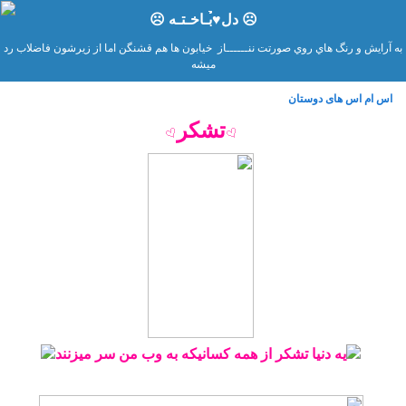
☹ دل♥̉̉̉̉̉̉̉بـاخـتـه ☹
به آرايش و رنگ هاي روي صورتت ننــــــاز خيابون ها هم قشنگن اما از زيرشون فاضلاب رد
ميشه
اس ام اس های دوستان
تشکر
یه دنیا تشکر از همه کسانیکه به وب من سر میزنند