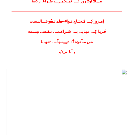
مـیـاב او
טּ
روز کِــﮧ نِمےگـیـر
ـ
ـ
ے
سُـراغ اَز
o
ــآ
_____________________________________________________________
اِ
مـروز کِــﮧ مُـحتـآج ِتـواَ
ґَ
جـا
ۓ
تـ
ـ
ـُو
פֿـــالیـست
فَـر
בا
کِــﮧ
میـایـے بـ
ـﮧ
سُـراغـمــ ـ نـفَـسے نیسـت
مَـن مـآنـدِه اَ
ґَ
تـِـِـِـِنـهآ
ـ
ـ
ے
تنـهـ ـا
بـآ غَـم ِتـُو