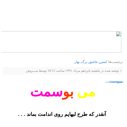
ﺗﻮ ﺭﺍ ﺑﺮﮒ ﺩﺭﺧﺘﯽ ﺧﻠﻖ ﻣﯽ ﮐﺮﺩﻧﺪ؛
ﻋﺸﻖ ﺑﺎﺯﯼ ﺑﺮﮒ ﻭ ﺑﺎﺩ ﺭﺍ ﺩﯾﺪﻩ ﺍﯼ؟!
ﺩﺭ ﻫﻢ ﻣﯽ ﭘﯿﭽﻨﺪ ﻭ ﻋﺎﺷﻖ ﺗﺮ ﻣﯽ ﺷﻮﻧﺪ…
برچسب‌ها:
لمس
,
عاشق
,
برگ
,
بهار
+
نوشته شده در یکشنبه پانزدهم مرداد ۱۳۹۱ ساعت 18:12 توسط ســـروش
میبوسمت....
ﻣﯽ
ﺑﻮ
ﺳﻤﺖ
ﺁﻧﻘﺪﺭ ﮐﻪ ﻃﺮﺡ ﻟﺒﻬﺎﯾﻢ ﺭﻭﯼ ﺍﻧﺪﺍﻣﺖ ﺑﻤﺎﻧﺪ . . .