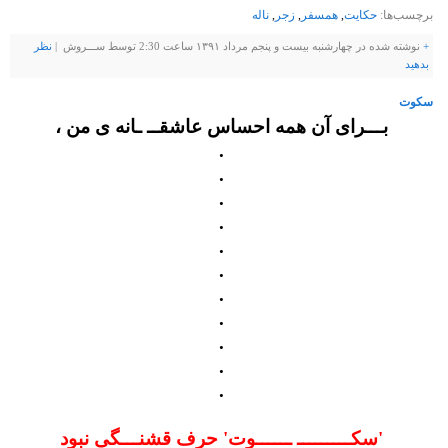
برچسب‌ها:
حکایت
,
همسفر
,
زجر
,
ناله
+
نوشته شده در چهارشنبه بیست و پنجم مرداد ۱۳۹۱ ساعت 2:30 توسط ســـروش |
نظر
بدهيد
سکوت
بـــرای آن همه احساس عاشقــ ـانه ی من ،
.
.
.
.
.
.
.
.
.
.
.
'سکـــــــــ ــــــوت' حرف قشنـــگی نبود