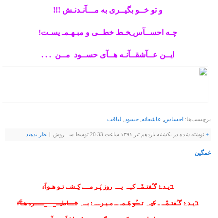
ﻭ ﺗﻮ ﺧــﻮ ﺑﮕﯿــﺮﯼ ﺑﻪ ﻣـــﺂﻧـﺪﻧـﺶ !!!
ﭼـﻪ ﺍﺣﺴــﺂﺱ ِﺨـﻂ ﺧﻄــﯽ ﻭ ﻣﺒـﻬـﻤـ ﯾﺴـﺖ!
ﺍﯾــﻦ ﻋــﺂﺷﻘــﺂﻧـﻪ ﻫــﺂﯼ ﺣﺴــﻮﺩ ﻣــﻦ . . .
برچسب‌ها:
احساس
,
عاشقانه
,
حسود
,
لياقت
+
نوشته شده در یکشنبه یازدهم تیر ۱۳۹۱ ساعت 20:33 توسط ســـروش |
نظر بدهيد
غمگين
בیـدۓ
گـُفتـ
مْــ
کـِ
ـﮧ
یــﮧ روز پَـر مـ
ـے
کِـشے تـو
هـوآ
ґ
בیـد
ۓ گـُفتـ
مْــ ـ
کـِ
ـﮧ
تـ
ـ
ـُو
هَـمـ ــ مـیـر
ــ
ـ
ۓ
بــﮧ
פֿـــاطـ
ِــ‗__‗ـــــره هـآ
ґَ