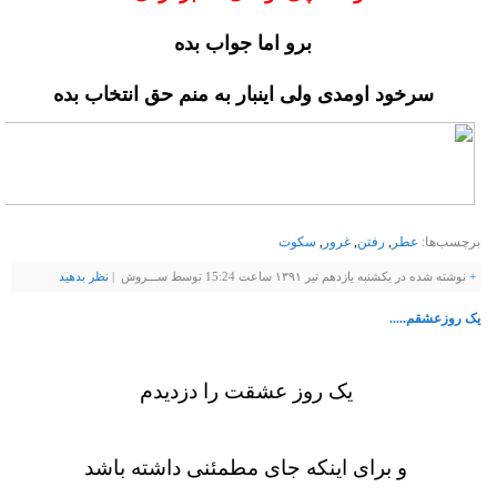
برو اما جواب بده
سرخود اومدی ولی اینبار به منم حق انتخاب بده
برچسب‌ها:
عطر
,
رفتن
,
غرور
,
سکوت
+
نوشته شده در یکشنبه یازدهم تیر ۱۳۹۱ ساعت 15:24 توسط ســـروش |
نظر بدهيد
یک روزعشقم.....
یک روز عشقت را دزدیدم
و برای اینكه جای مطمئنی داشته باشد