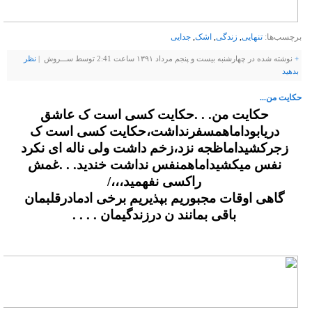
برچسب‌ها:
تنهایی
,
زندگی
,
اشک
,
جدایی
+
نوشته شده در چهارشنبه بیست و پنجم مرداد ۱۳۹۱ ساعت 2:41 توسط ســـروش |
نظر
بدهيد
حکایت من...
حکایت من. . .حکایت کسی است ک عاشق
دریابوداماهمسفرنداشت،حکایت کسی است ک
زجرکشیداماظجه نزد،زخم داشت ولی ناله ای نکرد
نفس میکشیداماهمنفس نداشت خندید. . .غمش
راکسی نفهمید،،،/
گاهی اوقات مجبوریم بپذیریم برخی ادمادرقلبمان
باقی بمانند ن درزندگیمان . . . .