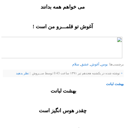
ﻣﯽ ﺧﻮﺍﻫﻢ ﻫﻤﻪ ﺑﺪﺍﻧﻨﺪ
ﺁﻏﻮﺵ ﺗﻮ ﻗﻠﻤـــﺮﻭ ﻣﻦ ﺍﺳﺖ !
برچسب‌ها:
بوس
,
آغوش
,
عشق
,
سلام
+
نوشته شده در یکشنبه هجدهم تیر ۱۳۹۱ ساعت 0:43 توسط ســـروش |
نظر بدهيد
بهشت لبانت
ﺑﻬﺸﺖ ﻟﺒﺎﻧﺖ
ﭼﻘﺪﺭ ﻫﻮﺱ ﺍﻧﮕﯿﺰ ﺍﺳﺖ