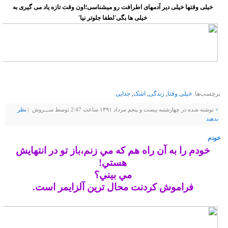
خیلی وقتها خیلی دیر آدمهای اطرافت رو میشناسی؛اون وقت تازه یاد می گیری به
خیلی ها بگی'لطفا جلوتر نیا'
برچسب‌ها:
خیلی وقتا
,
زندگی
,
اشک
,
جدایی
+
نوشته شده در چهارشنبه بیست و پنجم مرداد ۱۳۹۱ ساعت 2:47 توسط ســـروش |
نظر
بدهيد
خودم
خودم را به آن راه هم كه مي زنم،باز تو در انتهايش
هستي!
مي بيني؟
فراموش كردنت محال ترين آلزايمر است.