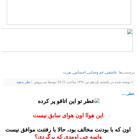
برچسب‌ها:
عاشقی
,
غم وجدایی
,
احساس
,
نفرت
+
نوشته شده در یکشنبه یازدهم تیر ۱۳۹۱ ساعت 20:21 توسط ســـروش |
نظر بدهيد
عطر......
عطر تو این اتاقو پر کرده
این هواا اون هوای سابق نیست
اون که با بودنت مخالف بود، حالا با رفتنت موافق نیست
واسه چی اومدی که برگردی؟