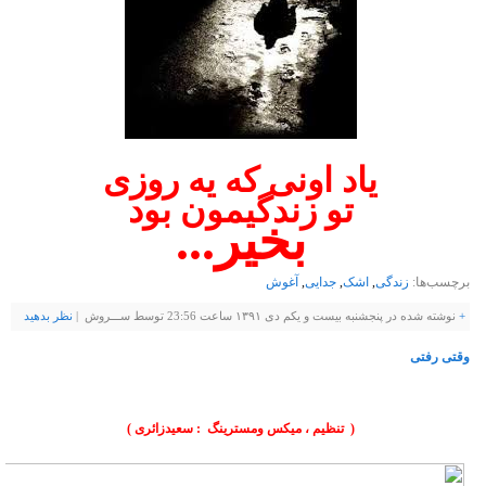
یاد اونی که یه روزی
تو زندگیمون بود
بخیر...
برچسب‌ها:
زندگی
,
اشک
,
جدایی
,
آغوش
+
نوشته شده در پنجشنبه بیست و یکم دی ۱۳۹۱ ساعت 23:56 توسط ســـروش |
نظر بدهيد
وقتی رفتی
اهنگ ، فوق العاده زیبا و شنیدنی واحساسی سعیدزائری به نام وقتی رفتی
( تنظیم ، میکس ومسترینگ : سعیدزائری )